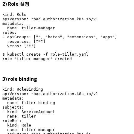
2) Role 설정
kind: Role

apiVersion: rbac.authorization.k8s.io/v1

metadata:

  name: tiller-manager

rules:

- apiGroups: ["", "batch", "extensions", "apps"]

  resources: ["*"]

  verbs: ["*"]
$ kubectl create -f role-tiller.yaml

role "tiller-manager" created
3) role binding
kind: RoleBinding

apiVersion: rbac.authorization.k8s.io/v1

metadata:

  name: tiller-binding

subjects:

- kind: ServiceAccount

  name: tiller

roleRef:

  kind: Role

  name: tiller-manager
