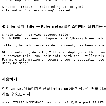
  apiGroup: rbac.authorization.k8s.io
$ kubectl create -f rolebinding-tiller.yaml

rolebinding "tiller-binding" created
4) tiller 설치 (tiller는 Kubernetes 클러스터에서 실
$ helm init --service-account tiller 

$HELM_HOME has been configured at C:\Users\thlee\.helm.

Tiller (the Helm server-side component) has been instal
Please note: by default, Tiller is deployed with an ins
To prevent this, run `helm init` with the --tiller-tls-
For more information on securing your installation see:
Happy Helming!
사용하기
이제 tomcat 애플리케이션을 helm chart를 이용하여 배포 해보
하실 수 있습니다.
$ set TILLER_NAMESPACE=test (Linux의 경우 export TILLER_