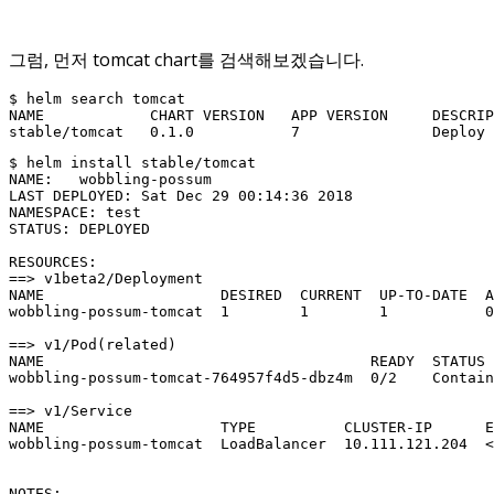
그럼, 먼저 tomcat chart를 검색해보겠습니다.
$ helm search tomcat

NAME            CHART VERSION   APP VERSION     DESCRIP
stable/tomcat   0.1.0           7               Deploy 
$ helm install stable/tomcat

NAME:   wobbling-possum

LAST DEPLOYED: Sat Dec 29 00:14:36 2018

NAMESPACE: test

STATUS: DEPLOYED

RESOURCES:

==> v1beta2/Deployment

NAME                    DESIRED  CURRENT  UP-TO-DATE  A
wobbling-possum-tomcat  1        1        1           0
==> v1/Pod(related)

NAME                                     READY  STATUS 
wobbling-possum-tomcat-764957f4d5-dbz4m  0/2    Contain
==> v1/Service

NAME                    TYPE          CLUSTER-IP      E
wobbling-possum-tomcat  LoadBalancer  10.111.121.204  <
NOTES:
