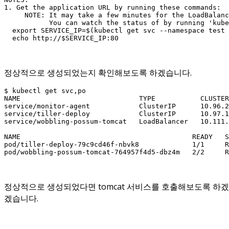
1. Get the application URL by running these commands:

     NOTE: It may take a few minutes for the LoadBalanc
           You can watch the status of by running 'kube
  export SERVICE_IP=$(kubectl get svc --namespace test 
  echo http://$SERVICE_IP:80
정상적으로 생성되었는지 확인해보도록 하겠습니다.
$ kubectl get svc,po

NAME                             TYPE           CLUSTER
service/monitor-agent            ClusterIP      10.96.2
service/tiller-deploy            ClusterIP      10.97.1
service/wobbling-possum-tomcat   LoadBalancer   10.111.
NAME                                          READY   S
pod/tiller-deploy-79c9cd46f-nbvk8             1/1     R
pod/wobbling-possum-tomcat-764957f4d5-dbz4m   2/2     R
정상적으로 생성되었다면 tomcat 서비스를 호출해보도록 하겠습니다.
겠습니다.