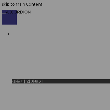
skip to Main Content
복잡한 멀티/하이브리드 클라우드 환경에서도
아코디언과 함께라면 쉽고 편리하게 애플리케이션을
최상의 클라우드 네이티브
운영관리는 아코디언 하나
제품 더 알아보기