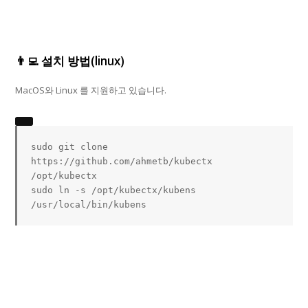
👨‍💻 설치 방법(linux)
MacOS와 Linux 를 지원하고 있습니다.
sudo
git
 clone 
https://github.com/ahmetb/kubectx 
sudo
ln
 -s /opt/kubectx/kubens 
/usr/local/bin/kubens