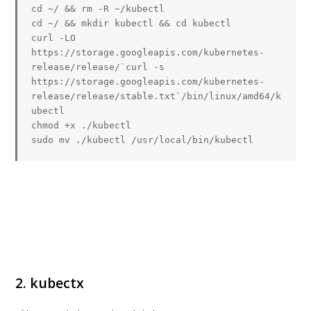
cd
 ~/ 
&&
rm
cd
 ~/ 
&&
mkdir
 kubectl 
&&
cd
curl
 -LO 
https://storage.googleapis.com/kubernetes-
release/release/
`
curl
 -s 
https://storage.googleapis.com/kubernetes-
release/release/stable.txt
`
/bin/linux/amd64/k
chmod
sudo
mv
 ./kubectl /usr/local/bin/kubectl
2. kubectx