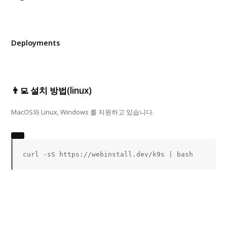
Deployments
👨‍💻 설치 방법(linux)
MacOS와 Linux, Windows 를 지원하고 있습니다.
curl
 -sS https://webinstall.dev/k9s 
|
bash