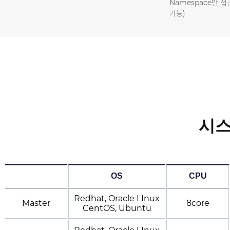
Namespace만 접
가능)
시스
OS
CPU
Redhat, Oracle LInux
Master
8core
CentOS, Ubuntu