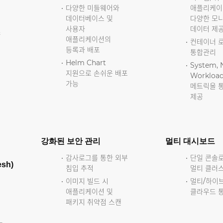
다양한 미들웨어와
애플리케이
데이터베이스 및
다양한 모
사용자
데이터 제
및
애플리케이션의
컨테이너 
등록과 배포
통합관리
Helm Chart
해
System, 
지원으로 손쉬운 배포
Workloa
가능
메트릭을 
제공
강화된 보안 관리
멀티 대시보드
감사로그를 통한 외부
단일 콘솔로
sh)
침입 추적
멀티 클러
이미지 빌드 시
멀티/하이
애플리케이션 및
클라우드 
패키지 취약점 스캔