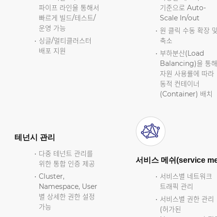
파이프 라인을 통해서
기준으로 Auto-
빠르게 빌드/테스트/
Scale In/out
운영 가능
원 클릭 수동 확장 
싱글/멀티클러스터
축소
배포 지원
부하분산(Load
Balancing)을 통
자원 사용률에 따라
동적 컨테이너
(Container) 배치
테넌시 관리
다중 테넌트 관리를
서비스 메쉬(service me
위한 통합 인증 제공
Cluster,
서비스별 네트워크
Namespace, User
트래픽 관리
별 상세한 권한 설정
서비스별 권한 관리
가능
(허가된