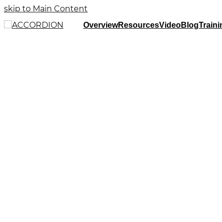
skip to Main Content
Overview
Resources
Video
Blog
Traini
All