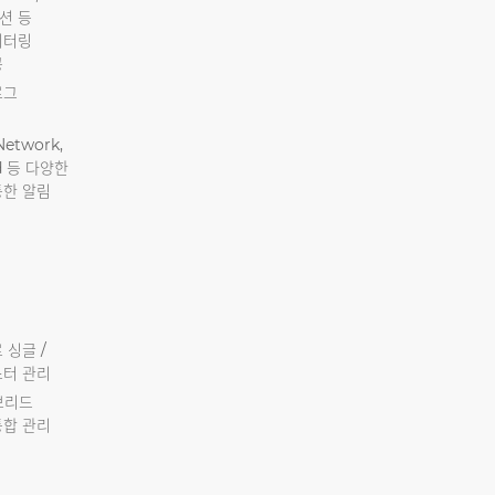
션 등
니터링
공
로그
Network,
d 등 다양한
통한 알림
 싱글 /
스터 관리
브리드
통합 관리