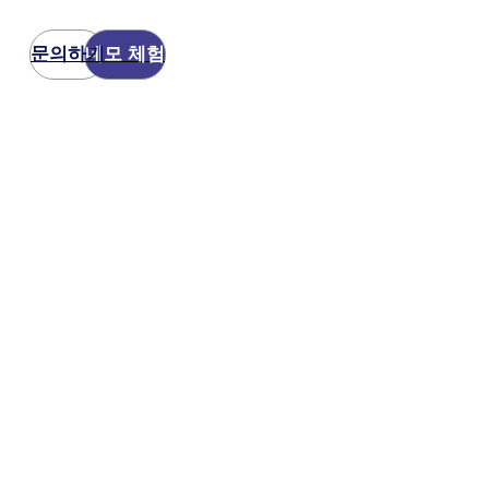
문의하기
데모 체험
을 위한
코디언!