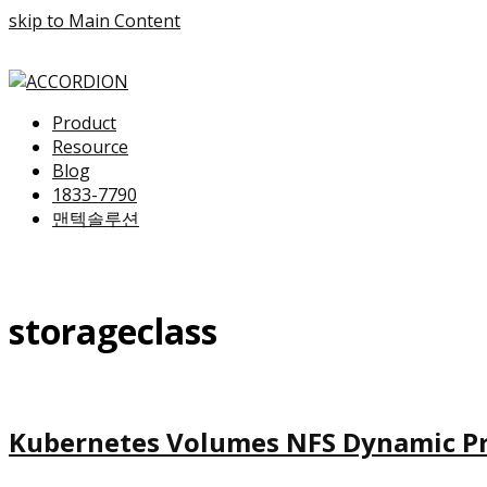
skip to Main Content
Product
Resource
Blog
1833-7790
맨텍솔루션
storageclass
Kubernetes Volumes NFS Dynamic P